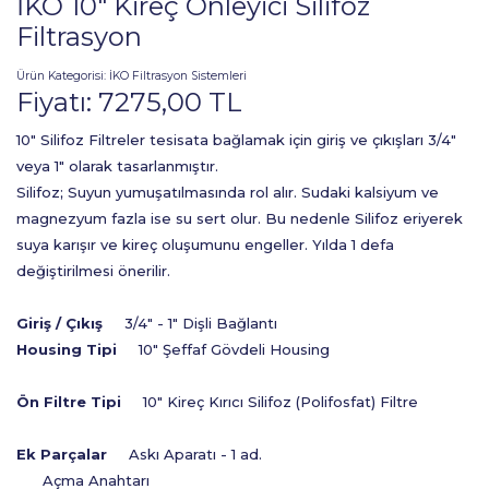
İKO 10" Kireç Önleyici Silifoz
Filtrasyon
Ürün Kategorisi:
İKO Filtrasyon Sistemleri
Fiyatı:
7275,00
TL
10" Silifoz Filtreler tesisata bağlamak için giriş ve çıkışları 3/4"
veya 1" olarak tasarlanmıştır.
Silifoz; Suyun yumuşatılmasında rol alır. Sudaki kalsiyum ve
magnezyum fazla ise su sert olur. Bu nedenle Silifoz eriyerek
suya karışır ve kireç oluşumunu engeller. Yılda 1 defa
değiştirilmesi önerilir.
Giriş / Çıkış
3/4" - 1" Dişli Bağlantı
Housing Tipi
10" Şeffaf Gövdeli Housing
Ön Filtre Tipi
10" Kireç Kırıcı Silifoz (Polifosfat) Filtre
Ek Parçalar
Askı Aparatı - 1 ad.
Açma Anahtarı