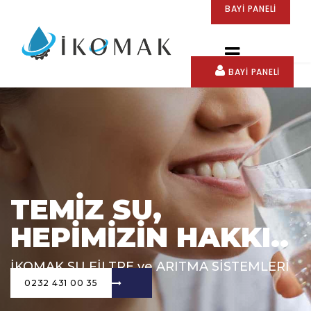
BAYİ PANELİ
BAYİ PANELİ
TEMİZ SU,
HEPİMİZİN HAKKI..
İKOMAK SU FİLTRE ve ARITMA SİSTEMLERİ
0232 431 00 35